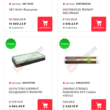
артикул:
387-9434
артикул:
0007983030
387-9434 Форсунка
0007983030 ФИЛЬТР
МАСЛЯНЫЙ
85 968.00
₽
6 724.85
₽
75 909.23
₽
3 976.63
₽
Добавить
Добавить
в наличии
в наличии
Скидка
Скидка
артикул:
0011471760
артикул:
0002417931
0011471760 ЭЛЕМЕНТ
СМАЗКА (STRONG)
ВОЗДУШНОГО ФИЛЬТРА
AGRIGREASE EP3 (тюбик
400гр)
8 739.72
₽
589.96
₽
4 904.39
₽
2 249.70
₽
Добавить
Добавить