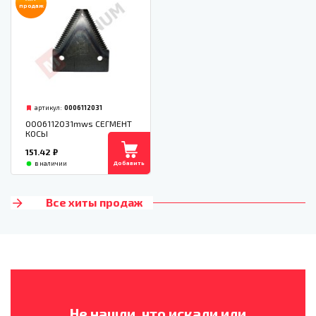
продаж
артикул:
0006112031
0006112031mws СЕГМЕНТ
КОСЫ
151.42
₽
Добавить
в наличии
Все хиты продаж
Не нашли, что искали или